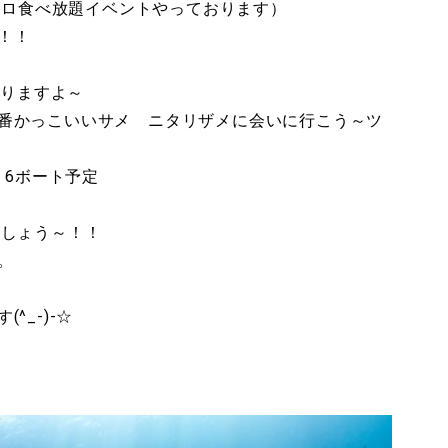
マグロ食べ放題イベントやっております）
！！
おりますよ～
番かっこいいサメ ニタリザメに会いに行こう～ツ
 6ボート予定
ましょう～！！
。
_-)-☆