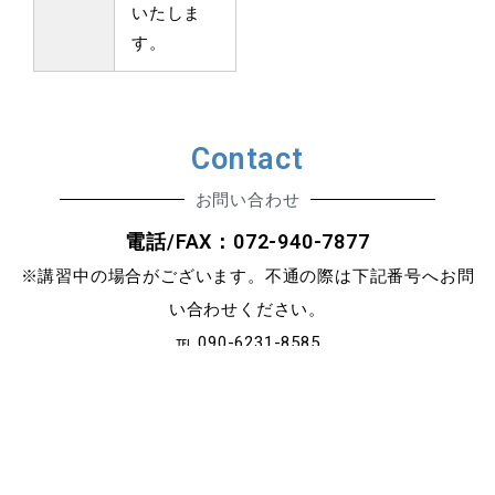
いたしま
す。
Contact
お問い合わせ
電話/FAX：072-940-7877
※講習中の場合がございます。不通の際は下記番号へお問
い合わせください。
℡ 090-6231-8585
ツアー等に出ている時は、ショップをお休みしている場合が
電話をかける
ページTOPへ
あります。
ご来店いただく際は、できればお電話、もしくは、メールで
一度ご連絡ください。
メールからのお問い合わせ