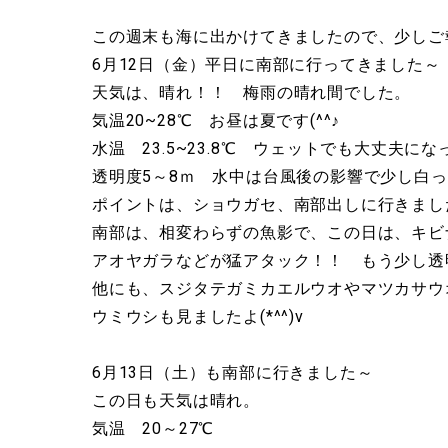
この週末も海に出かけてきましたので、少しご
6月12日（金）平日に南部に行ってきました～
天気は、晴れ！！ 梅雨の晴れ間でした。
気温20~28℃ お昼は夏です(^^♪
水温 23.5~23.8℃ ウェットでも大丈夫に
透明度5～8ｍ 水中は台風後の影響で少し白っぽい
ポイントは、ショウガセ、南部出しに行きまし
南部は、相変わらずの魚影で、この日は、キビ
アオヤガラなどが猛アタック！！ もう少し透
他にも、スジタテガミカエルウオやマツカサウ
ウミウシも見ましたよ(*^^)v
6月13日（土）も南部に行きました～
この日も天気は晴れ。
気温 20～27℃