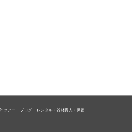
外ツアー
ブログ
レンタル・器材購入・保管