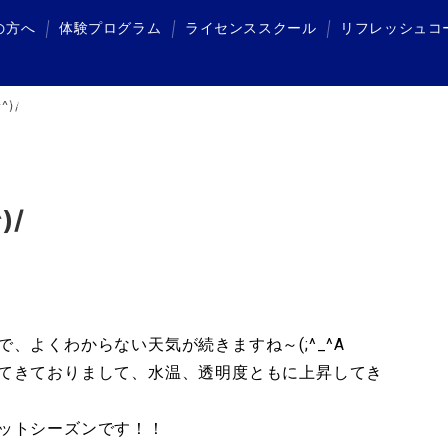
の方へ
体験プログラム
ライセンススクール
リフレッシュコ
体験プログラム
ライセンススクール
リフレッシュコース
)/
)/
、よくわからない天気が続きますね～(;^_^A
てきておりまして、水温、透明度ともに上昇してき
ットシーズンです！！