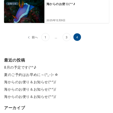
お知らせ
海からのお便り(^^♪
2025年12月9日
投
前へ
1
…
3
4
稿
の
最近の投稿
ペ
8月の予定です(^^♪
ー
夏のご予約はお早めに～(^_-)-☆
ジ
海からのお便り＆お知らせ(^^)/
送
海からのお便り＆お知らせ(^^)/
り
海からのお便り＆お知らせ(^^)/
アーカイブ